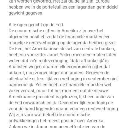
kan worden gevormd. Het zal duidelijk zijn; Europa
hebben we in de portefeuilles een lager dan gemiddeld
gewicht gegeven.
Alle ogen gericht op de Fed
De economische cijfers in Amerika zijn over het
algemeen positief, zodat de financiële markten een
mogelijke renteverhoging op de agenda hebben gezet.
De Fed, het Amerikaanse stelsel van centrale banken,
heeft via voorzitter Janet Yellen meerdere malen laten
weten dat zo’n renteverhoging ‘data-afhankelijk’ is.
Analisten wegen daarom elk economisch cijfer dat
uitkomt, nog zorgvuldiger dan anders. Gegeven de
allerlaatste cijfers lijkt een verhoging in september niet
aannemelijk. Yellen heeft de financiële markten wel
vaker verrast, maar tot het moment dat de nieuwe
Amerikaanse president is gekozen, lijkt een actie van
de Fed onwaarschijnlijk. December lijkt voorlopig de
voor de hand liggende maand voor een renteverhoging.
Wij zijn voor wat betreft de economische
ontwikkelingen het meest positief over Amerika.
Zolang we in Japan nog geen effect zien van de