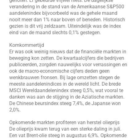
genoten. Er gebeurde vrijwel niets. De dagelijkse
verandering in de stand van de Amerikaanse S&P500
aandelenindex bijvoorbeeld was de gehele maand
nooit meer dan 1% naar boven of beneden. Historisch
gezien is dit vrij zeldzaam. Uiteindelijk was de index
eind van de maand slechts 0,1% gestegen.
Komkommertijd
Er was ook weinig nieuws dat de financiële markten in
beweging kon zetten. De kwartaalcijfers die bedrijven
publiceerden, zorgden nauwelijks voor verrassingen en
ook de macro-economische cijfers deden geen
wenkbrauwen fronsen. Bij lage omzetten stegen de
meeste aandelenindices in de wereld licht. De brede
MSCI Wereldaandelenindex steeg 0,5%, wat vooral te
danken was aan de stijging in de Aziatische markten.
De Chinese beursindex steeg 7,4%, de Japanse won
2,0%.
Opkomende markten profiteren van herstel olieprijs
De olieprijs kwam terug van een sterke daling in juli.
Een vat Brent-olie steeg in augustus 6,9%. Opkomende