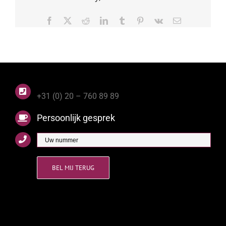
Facebook
X
Reddit
LinkedIn
Tumblr
Pinterest
Vk
E-
mail
+31 (0) 20 – 760 89 89
Persoonlijk gesprek