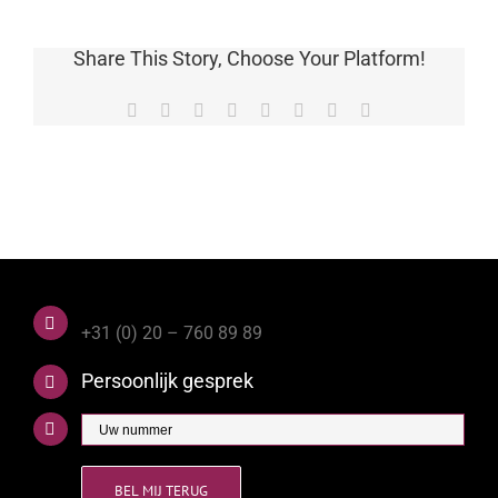
Share This Story, Choose Your Platform!
Facebook
X
Reddit
LinkedIn
Tumblr
Pinterest
Vk
E-
mail
+31 (0) 20 – 760 89 89
Persoonlijk gesprek